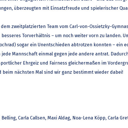
ungen, überzeugten mit Einsatzfreude und spielerischer Qual
dem zweitplatzierten Team vom Carl-von-Ossietzky-Gymnasiu
besseres Torverhältnis – um noch weiter vorn zu landen. Um
chrad) sogar ein Unentschieden abtrotzen konnten – ein ec
m jede Mannschaft einmal gegen jede andere antrat. Dadurc
ortlicher Ehrgeiz und Fairness gleichermaßen im Vordergr
nd beim nächsten Mal sind wir ganz bestimmt wieder dabei!
 Belling, Carla Callsen, Maxi Aldag, Noa-Lena Köpp, Carla Gr