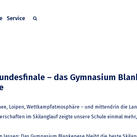
e
Service
Bundesfinale – das Gymnasium Blan
e
chnee, Loipen, Wettkampfatmosphäre – und mittendrin die L
schaften im Skilanglauf zeigte unsere Schule einmal mehr, 
n lassen: Das Gymnasium Blankenese bleibt die beste Skila