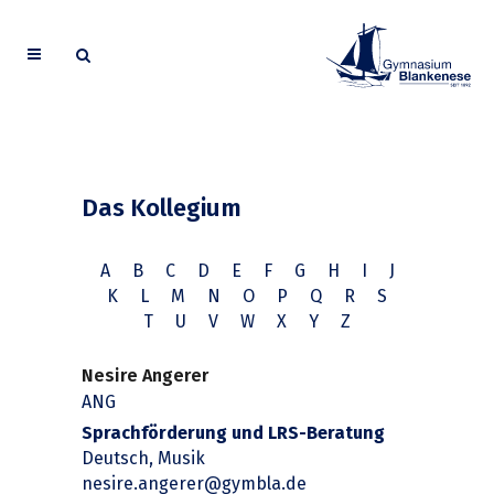
Das Kollegium
A
B
C
D
E
F
G
H
I
J
K
L
M
N
O
P
Q
R
S
T
U
V
W
X
Y
Z
Nesire Angerer
ANG
Sprachförderung und LRS-Beratung
Deutsch, Musik
nesire.angerer@gymbla.de