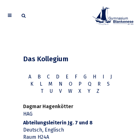
Das Kollegium
A
B
C
D
E
F
G
H
I
J
K
L
M
N
O
P
Q
R
S
T
U
V
W
X
Y
Z
Dagmar Hagenkötter
HAG
Abteilungsleiterin Jg. 7 und 8
Deutsch, Englisch
Raum H24A